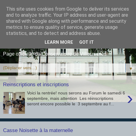
This site uses cookies from Google to deliver its services
Conservatoire de
and to analyze traffic. Your IP address and user-agent are
shared with Google along with performance and security
Villecresnes Musique &
metrics to ensure quality of service, generate usage
statistics, and to detect and address abuse.
Théâtre
LEARN MORE
GOT IT
Page officielle du Conservatoire de Villecresnes
▼
Reinscriptions et inscriptions
›
Voici la rentrée! nous serons au Forum le samedi 6
septembre, mais attention Les réinscriptions
seront encore possible le 3 septembre au f...
Casse Noisette à la maternelle