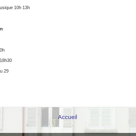
musique 10h 13h
in
20h
 18h30
au 29
Accueil