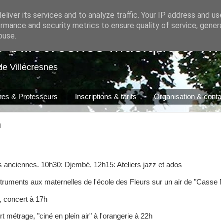
liver its services and to analyze traffic. Your IP address and u
rmance and security metrics to ensure quality of service, gene
buse.
e Villecresnes Musique & Th
de Villecresnes
ines & Professeurs
Inscriptions & tarifs
Organisation & conta
n
es anciennes. 10h30: Djembé, 12h15: Ateliers jazz et ados
truments aux maternelles de l'école des Fleurs sur un air de "Casse 
, concert à 17h
t métrage, "ciné en plein air" à l'orangerie à 22h