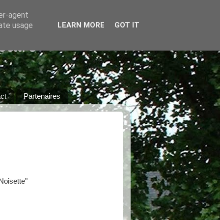
ser-agent
rate usage
LEARN MORE
GOT IT
éâtre
ct
Partenaires
Noisette"